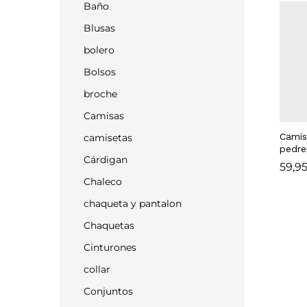
Baño
Blusas
bolero
Bolsos
broche
Camisas
Camis
camisetas
pedre
Cárdigan
59,9
59,9
Chaleco
chaqueta y pantalon
Chaquetas
Cinturones
collar
Conjuntos