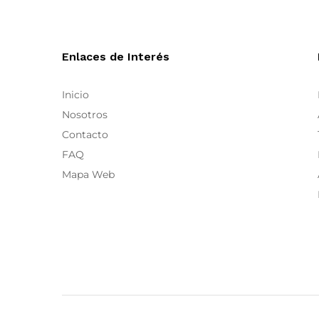
Niu
(72)
plata
(2)
Ñu Fashion
(99)
plomo
(1)
Nuria Ferrer
(20)
Rojo
(1)
Enlaces de Interés
Ombra di Foglia
(2)
Ozai N Kü
(65)
Inicio
Part Two
(54)
Nosotros
PDR
(5)
Contacto
Sabina Musayev
(1)
FAQ
Saint Tropez
(49)
Mapa Web
Soaked
(44)
Sofie Schnoor
(29)
Stella Forest
(3)
Su
(14)
Tara y Jarmon
(5)
The Korner
(38)
Traffic People
(81)