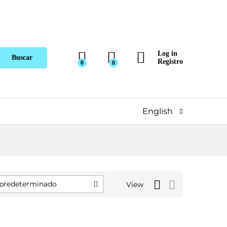
Log in
Buscar
Registro
0
0
English
predeterminado
View