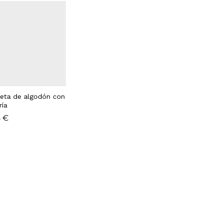
eta de algodón con
ría
5
5
€
€