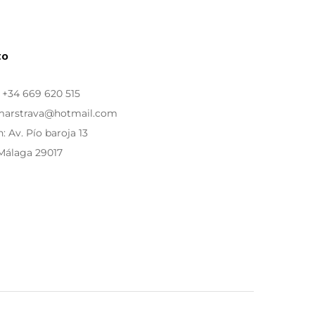
to
:
+34 669 620 515
 marstrava@hotmail.com
: Av. Pío baroja 13
Málaga 29017