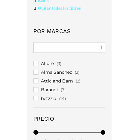
Blanca
Quitar todos los filtros
POR MARCAS
Allure
(3)
Alma Sanchez
(2)
Attic and Barn
(2)
Barandi
(7)
betzzia
(14)
Bruuns Baazar
(1)
Carol Ruiz
(3)
PRECIO
Christian Koehlert
(5)
Costamani
(12)