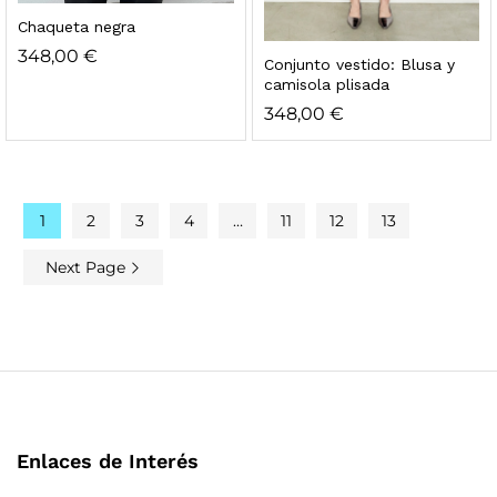
Chaqueta negra
348,00
€
Conjunto vestido: Blusa y
camisola plisada
348,00
€
1
2
3
4
…
11
12
13
Next Page
Enlaces de Interés