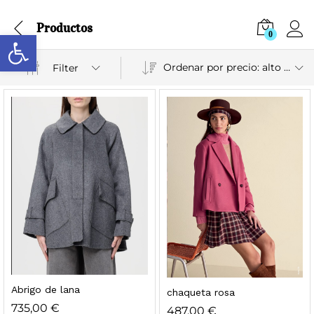
Productos
Abrir barra de herramientas
0
Ordenar por precio: alto a bajo
Filter
Abrigo de lana
chaqueta rosa
735,00
€
487,00
€