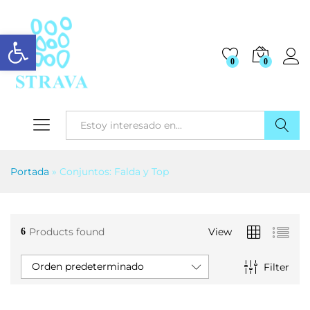
Abrir barra de herramientas
0
0
Buscar
Portada
»
Conjuntos: Falda y Top
Products found
View
6
Orden predeterminado
Filter