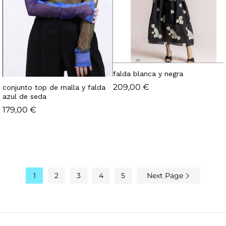
falda blanca y negra
209,00
€
conjunto top de malla y falda
azul de seda
179,00
€
1
2
3
4
5
Next Page