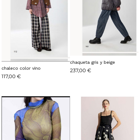
chaqueta gris y beige
chaleco color vino
237,00
€
117,00
€