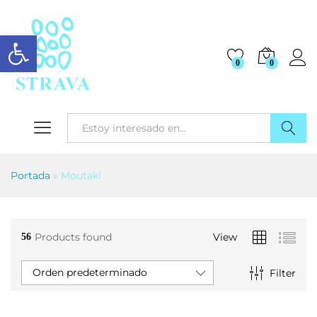
Abrir barra de herramientas
0
0
Buscar
Portada
»
Moutaki
Products found
View
56
Orden predeterminado
Filter