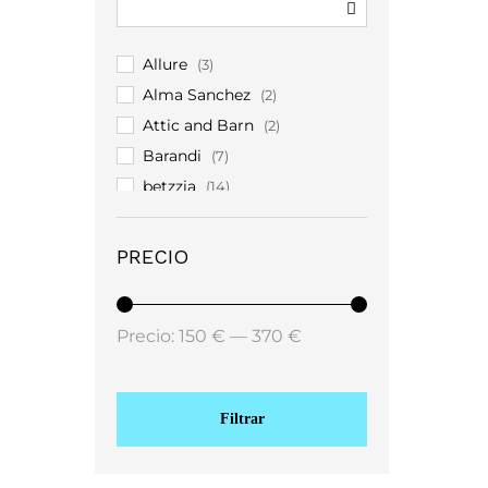
Allure
(3)
Alma Sanchez
(2)
Attic and Barn
(2)
Barandi
(7)
betzzia
(14)
Bruuns Baazar
(1)
Carol Ruiz
(3)
PRECIO
Christian Koehlert
(5)
Costamani
(12)
Precio:
150 €
—
370 €
coster
(59)
Coster Copenhagen
(83)
Frank Lyman
(2)
Filtrar
Garance Paris
(7)
Hortensia
(14)