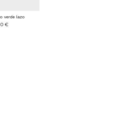
do verde lazo
00
00
€
€