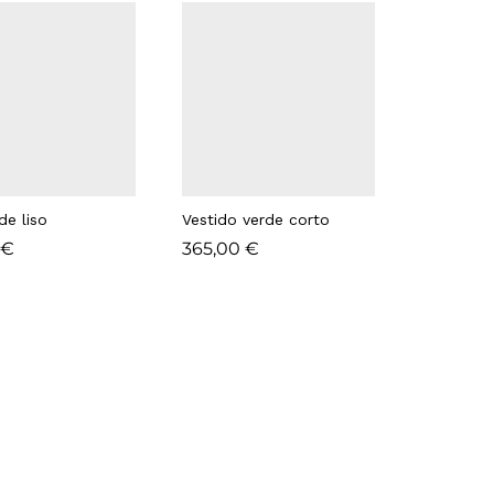
de liso
Vestido verde corto
€
€
365,00
365,00
€
€