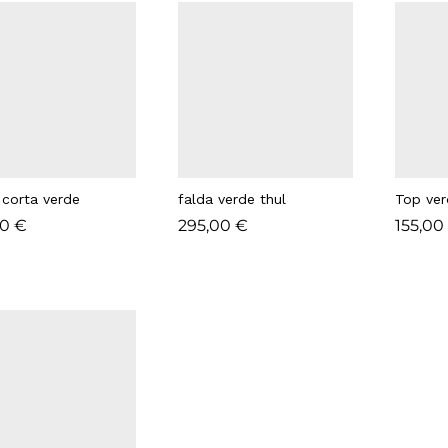
 corta verde
falda verde thul
Top ver
00
00
€
€
295,00
295,00
€
€
155,00
155,00