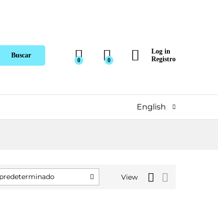
Log in
Buscar
Registro
0
0
English
predeterminado
View