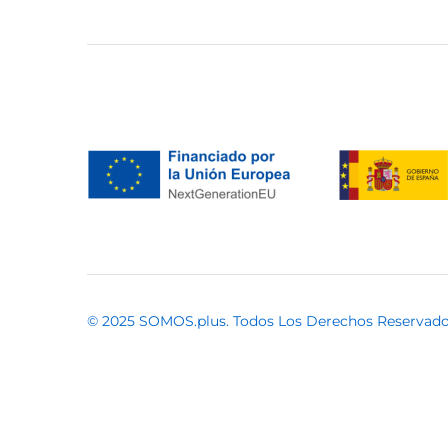
Part Two
(54)
PDR
(5)
Sabina Musayev
(1)
Saint Tropez
(49)
Soaked
(44)
Sofie Schnoor
(29)
Stella Forest
(3)
Su
(14)
Tara y Jarmon
(5)
The Korner
(38)
Traffic People
(81)
Twins Fantasy
(21)
© 2025 SOMOS.plus. Todos Los Derechos Reservad