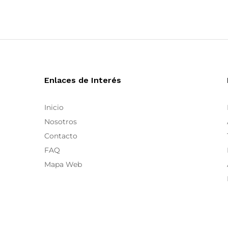
ikks
(1)
Inperfecta
(4)
IRous
(1)
Joidart
(23)
Lança Perfume
(12)
lollyslaundry
(7)
Enlaces de Interés
Maestri
(1)
Marilú
(6)
Inicio
Meimeij
(80)
Nosotros
Mes Demoiselles
(2)
Contacto
Moutaki
(56)
FAQ
Niu
(72)
Mapa Web
Ñu Fashion
(99)
Nuria Ferrer
(20)
Ombra di Foglia
(2)
Ozai N Kü
(65)