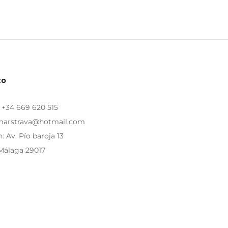
to
:
+34 669 620 515
 marstrava@hotmail.com
: Av. Pío baroja 13
Málaga 29017