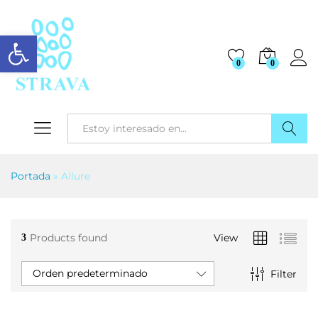
Abrir barra de herramientas
0
0
Buscar
Portada
»
Allure
Products found
View
3
Orden predeterminado
Filter