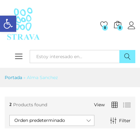
Abrir barra de herramientas
0
0
Buscar
Portada
»
Alma Sanchez
Products found
View
2
Orden predeterminado
Filter