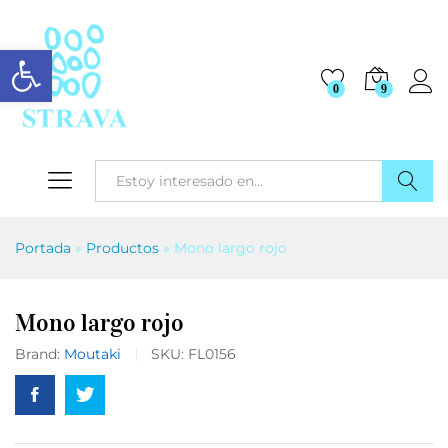
Abrir barra de herramientas
0
9
Buscar
Portada
»
Productos
»
Mono largo rojo
Mono largo rojo
Brand:
Moutaki
SKU:
FL0156