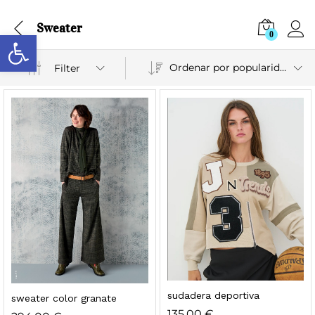
Sweater
Abrir barra de herramientas
0
Ordenar por popularidad
Filter
sudadera deportiva
sweater color granate
135,00
€