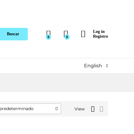
Log in
Buscar
Registro
0
0
English
predeterminado
View