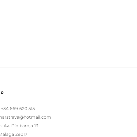
to
:
+34 669 620 515
 marstrava@hotmail.com
: Av. Pío baroja 13
Málaga 29017