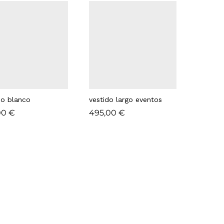
do blanco
vestido largo eventos
00
00
€
€
495,00
495,00
€
€