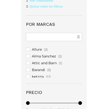
Mes Demoiselles
Quitar todos los filtros
POR MARCAS
Allure
(2)
Alma Sanchez
(2)
Attic and Barn
(1)
Barandi
(5)
betzzia
(12)
Carol Ruiz
(3)
Christian Koehlert
(5)
PRECIO
Costamani
(4)
coster
(7)