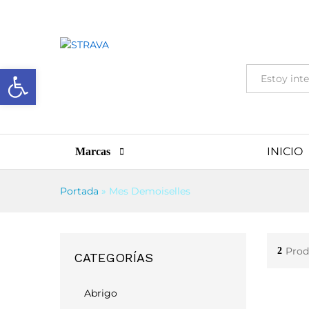
Abrir barra de herramientas
Todas
INICIO
Marcas
Portada
»
Mes Demoiselles
Prod
2
CATEGORÍAS
Abrigo