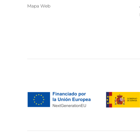
Soaked
(9)
Mapa Web
Sofie Schnoor
(5)
Stella Forest
(1)
Su
(5)
Tara y Jarmon
(2)
The Korner
(2)
Traffic People
(15)
Twins Fantasy
(8)