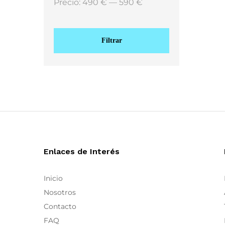
Precio:
490 €
—
590 €
Coster Copenhagen
(9)
Garance Paris
(4)
Hortensia
(1)
Filtrar
ikks
(1)
Inperfecta
(2)
Lança Perfume
(7)
lollyslaundry
(3)
Marilú
(1)
Meimeij
(15)
Mes Demoiselles
(2)
Moutaki
(17)
Enlaces de Interés
Niu
(5)
Ñu Fashion
(23)
Inicio
Ozai N Kü
(8)
Nosotros
Part Two
(7)
Contacto
Saint Tropez
(8)
FAQ