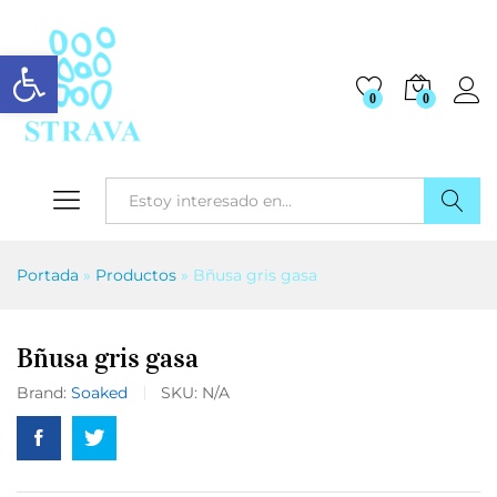
Abrir barra de herramientas
0
0
Buscar
Portada
»
Productos
»
Bñusa gris gasa
Bñusa gris gasa
Brand:
Soaked
SKU:
N/A