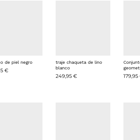
do de piel negro
traje chaqueta de lino
Conjun
blanco
geomet
95
95
€
€
249,95
249,95
€
€
179,95
179,95