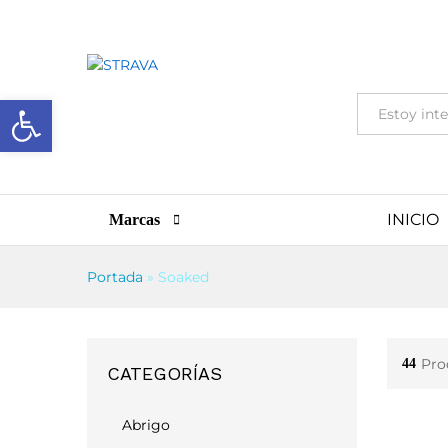
Abrir barra de herramientas
Todas
INICIO
Marcas
Portada
»
Soaked
Pro
44
CATEGORÍAS
Abrigo