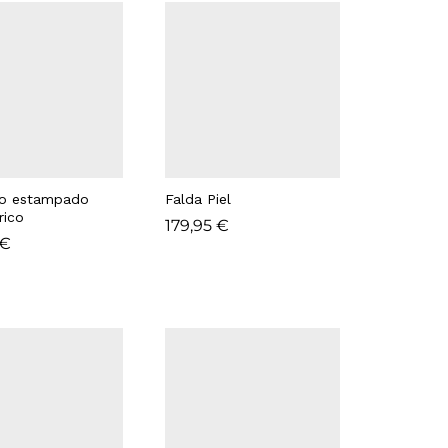
to estampado
Falda Piel
rico
179,95
179,95
€
€
€
€