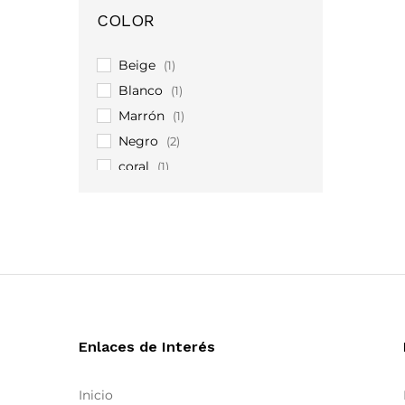
ikks
(1)
COLOR
Inperfecta
(4)
IRous
(1)
Beige
(1)
Joidart
(23)
Blanco
(1)
Lança Perfume
(12)
Marrón
(1)
lollyslaundry
(7)
Negro
(2)
Maestri
(1)
coral
(1)
Marilú
(6)
Meimeij
(80)
Mes Demoiselles
(2)
Moutaki
(56)
Niu
(72)
Ñu Fashion
(99)
Nuria Ferrer
(20)
Enlaces de Interés
Ombra di Foglia
(2)
Ozai N Kü
(65)
Inicio