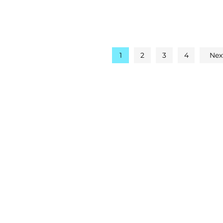
1
2
3
4
Nex