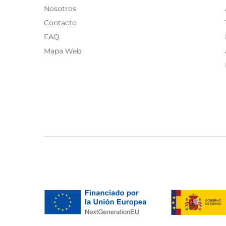
Part Two
(54)
Nosotros
PDR
(5)
Contacto
Sabina Musayev
(1)
FAQ
Saint Tropez
(49)
Mapa Web
Soaked
(44)
Sofie Schnoor
(29)
Stella Forest
(3)
Su
(14)
Tara y Jarmon
(5)
The Korner
(38)
Traffic People
(81)
Twins Fantasy
(21)