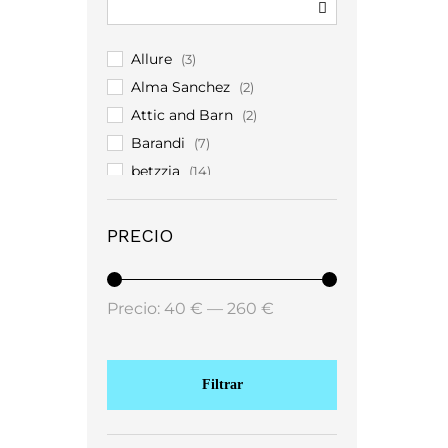
Allure
(3)
Alma Sanchez
(2)
Attic and Barn
(2)
Barandi
(7)
betzzia
(14)
Bruuns Baazar
(1)
Carol Ruiz
(3)
PRECIO
Christian Koehlert
(5)
Costamani
(12)
Precio:
40 €
—
260 €
coster
(59)
Coster Copenhagen
(83)
Frank Lyman
(2)
Filtrar
Garance Paris
(7)
Hortensia
(14)