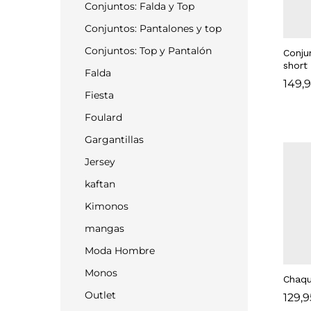
Conjuntos: Falda y Top
Conjuntos: Pantalones y top
Conjuntos: Top y Pantalón
Conju
short
Falda
149,
149,
Fiesta
Foulard
Gargantillas
Jersey
kaftan
Kimonos
mangas
Moda Hombre
Monos
Chaqu
Outlet
129,
129,