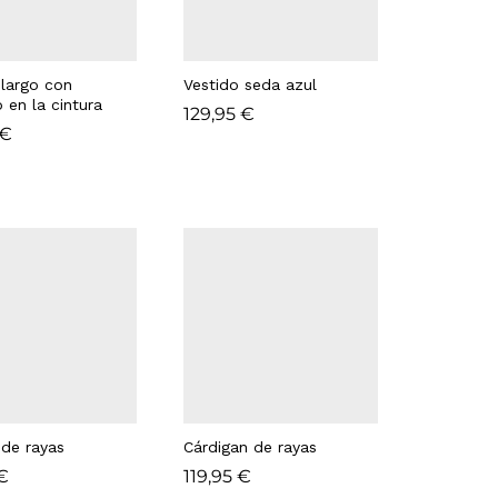
 largo con
Vestido seda azul
 en la cintura
129,95
129,95
€
€
€
€
 de rayas
Cárdigan de rayas
€
€
119,95
119,95
€
€