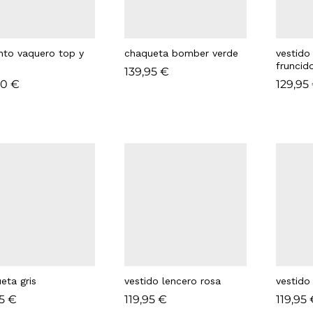
nto vaquero top y
chaqueta bomber verde
vestido
fruncido
139,95
139,95
€
€
90
90
€
€
129,95
129,95
eta gris
vestido lencero rosa
vestido
95
95
€
€
119,95
119,95
€
€
119,95
119,95