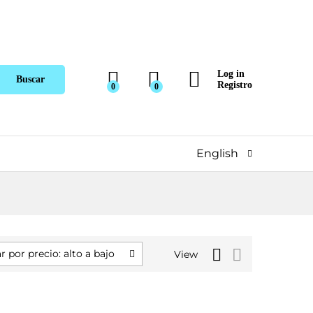
Log in
Buscar
Registro
0
0
English
 por precio: alto a bajo
View