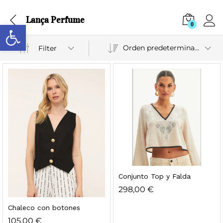
Lança Perfume
Abrir barra de herramientas
0
Orden predeterminado
Filter
Conjunto Top y Falda
298,00
€
Chaleco con botones
105,00
€