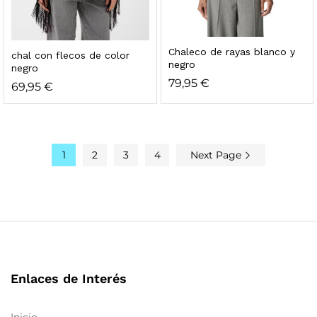
Chaleco de rayas blanco y
chal con flecos de color
negro
negro
79,95
€
69,95
€
1
2
3
4
Next Page
Enlaces de Interés
Inicio