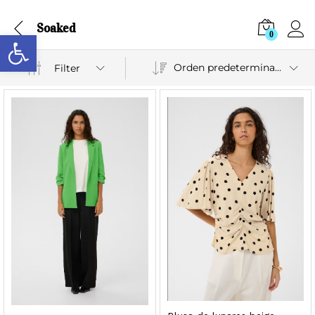
Soaked
Abrir barra de herramientas
0
Orden predeterminado
Filter