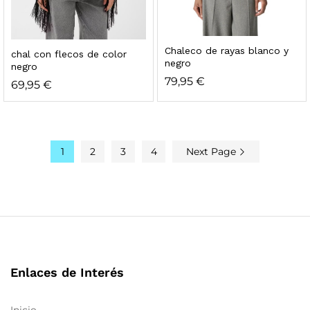
Chaleco de rayas blanco y
chal con flecos de color
negro
negro
79,95
€
69,95
€
1
2
3
4
Next Page
Enlaces de Interés
Inicio