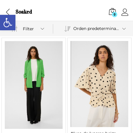
Soaked
Abrir barra de herramientas
0
Orden predeterminado
Filter