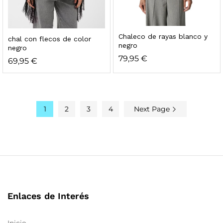
Chaleco de rayas blanco y
chal con flecos de color
negro
negro
79,95
€
69,95
€
1
2
3
4
Next Page
Enlaces de Interés
Inicio