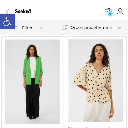
Soaked
Abrir barra de herramientas
0
Orden predeterminado
Filter