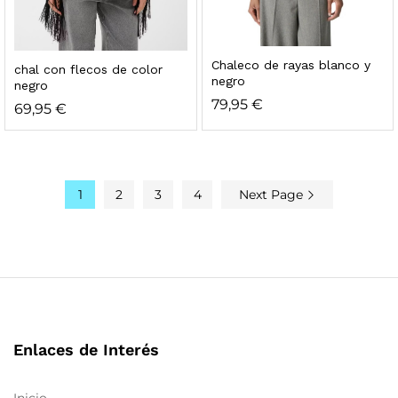
Chaleco de rayas blanco y
chal con flecos de color
negro
negro
79,95
€
69,95
€
1
2
3
4
Next Page
Enlaces de Interés
Inicio