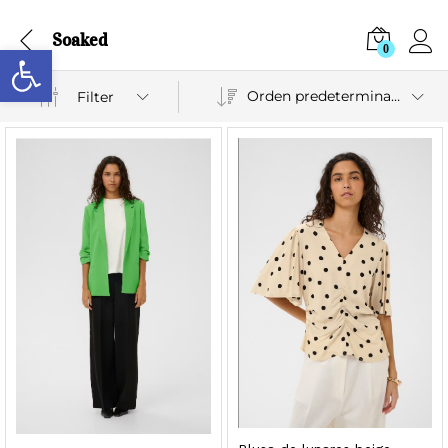
Soaked
Abrir barra de herramientas
0
Orden predeterminado
Filter